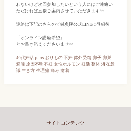
わないけど次回参加したいという人にはご連絡い
ただければ直接ご案内させていただきます^^
連絡は下記のさらのて鍼灸院公式LINEに登録後
『オンライン講座希望』
とお書き添えくださいませ^^
40代妊活
pcos
おりもの
不妊
体外受精
卵子
卵巣
嚢腫
原因不明不妊
女性ホルモン
妊活
整体
潜在意
識
生き方
生理痛
痛み
癒着
サイトコンテンツ