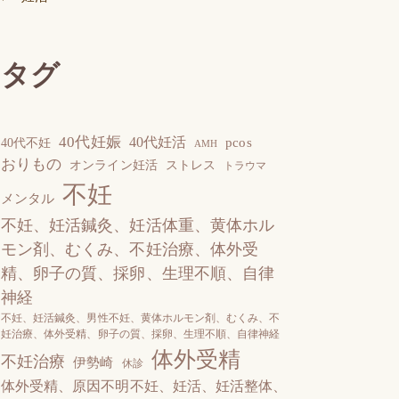
タグ
40代妊娠
40代妊活
pcos
40代不妊
AMH
おりもの
オンライン妊活
ストレス
トラウマ
不妊
メンタル
不妊、妊活鍼灸、妊活体重、黄体ホル
モン剤、むくみ、不妊治療、体外受
精、卵子の質、採卵、生理不順、自律
神経
不妊、妊活鍼灸、男性不妊、黄体ホルモン剤、むくみ、不
妊治療、体外受精、卵子の質、採卵、生理不順、自律神経
体外受精
不妊治療
伊勢崎
休診
体外受精、原因不明不妊、妊活、妊活整体、