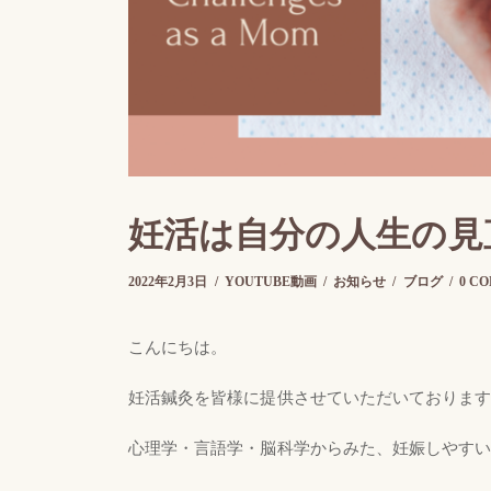
妊活は自分の人生の見
2022年2月3日
2022年2月3日
by
さらのて
YOUTUBE動画
お知らせ
ブログ
0 C
こんにちは。
妊活鍼灸を皆様に提供させていただいておりま
心理学・言語学・脳科学からみた、妊娠しやす