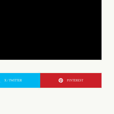
X / TWITTER
PINTEREST