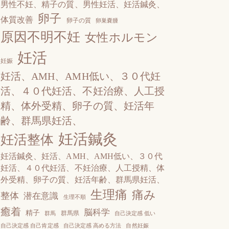
男性不妊、精子の質、男性妊活、妊活鍼灸、
卵子
体質改善
卵子の質
卵巣嚢腫
原因不明不妊
女性ホルモン
妊活
妊娠
妊活、AМH、AМH低い、３０代妊
活、４０代妊活、不妊治療、人工授
精、体外受精、卵子の質、妊活年
齢、群馬県妊活、
妊活鍼灸
妊活整体
妊活鍼灸、妊活、AМH、AМH低い、３０代
妊活、４０代妊活、不妊治療、人工授精、体
外受精、卵子の質、妊活年齢、群馬県妊活、
生理痛
痛み
整体
潜在意識
生理不順
癒着
脳科学
精子
群馬県
群馬
自己決定感 低い
自己決定感 自己肯定感
自己決定感 高める方法
自然妊娠