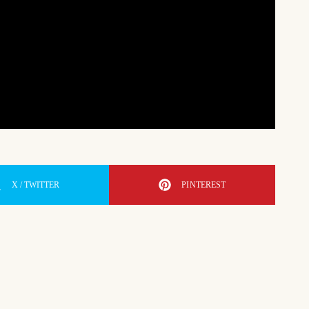
X / TWITTER
PINTEREST