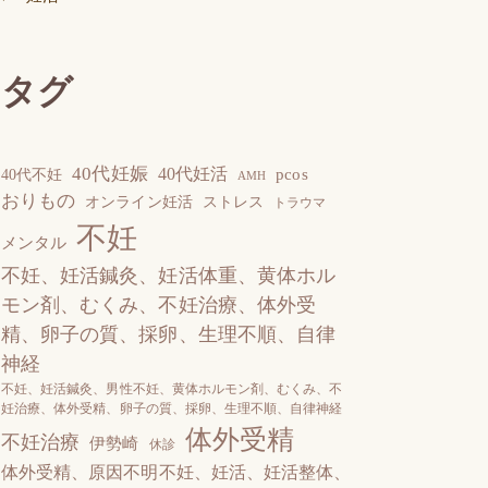
タグ
40代妊娠
40代妊活
pcos
40代不妊
AMH
おりもの
オンライン妊活
ストレス
トラウマ
不妊
メンタル
不妊、妊活鍼灸、妊活体重、黄体ホル
モン剤、むくみ、不妊治療、体外受
精、卵子の質、採卵、生理不順、自律
神経
不妊、妊活鍼灸、男性不妊、黄体ホルモン剤、むくみ、不
妊治療、体外受精、卵子の質、採卵、生理不順、自律神経
体外受精
不妊治療
伊勢崎
休診
体外受精、原因不明不妊、妊活、妊活整体、