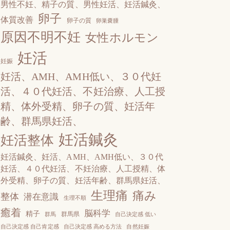
男性不妊、精子の質、男性妊活、妊活鍼灸、
卵子
体質改善
卵子の質
卵巣嚢腫
原因不明不妊
女性ホルモン
妊活
妊娠
妊活、AМH、AМH低い、３０代妊
活、４０代妊活、不妊治療、人工授
精、体外受精、卵子の質、妊活年
齢、群馬県妊活、
妊活鍼灸
妊活整体
妊活鍼灸、妊活、AМH、AМH低い、３０代
妊活、４０代妊活、不妊治療、人工授精、体
外受精、卵子の質、妊活年齢、群馬県妊活、
生理痛
痛み
整体
潜在意識
生理不順
癒着
脳科学
精子
群馬県
群馬
自己決定感 低い
自己決定感 自己肯定感
自己決定感 高める方法
自然妊娠