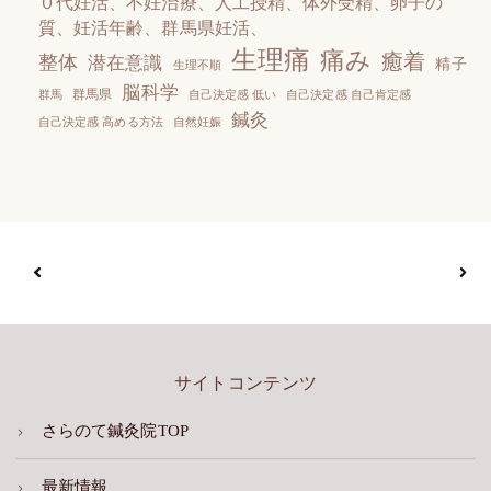
０代妊活、不妊治療、人工授精、体外受精、卵子の
質、妊活年齢、群馬県妊活、
生理痛
痛み
癒着
整体
潜在意識
精子
生理不順
脳科学
群馬県
群馬
自己決定感 低い
自己決定感 自己肯定感
鍼灸
自己決定感 高める方法
自然妊娠
サイトコンテンツ
さらのて鍼灸院TOP
最新情報