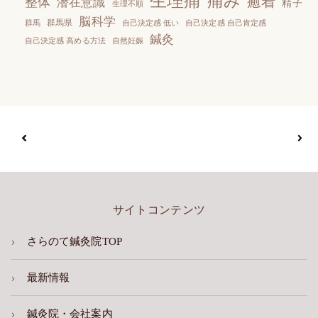
生理痛
痛み
癒着
整体
潜在意識
精子
生理不順
脳科学
群馬県
群馬
自己決定感 低い
自己決定感 自己肯定感
鍼灸
自己決定感 高める方法
自然妊娠
サイトコンテンツ
さらのて鍼灸院TOP
最新情報
鍼灸院・会社案内