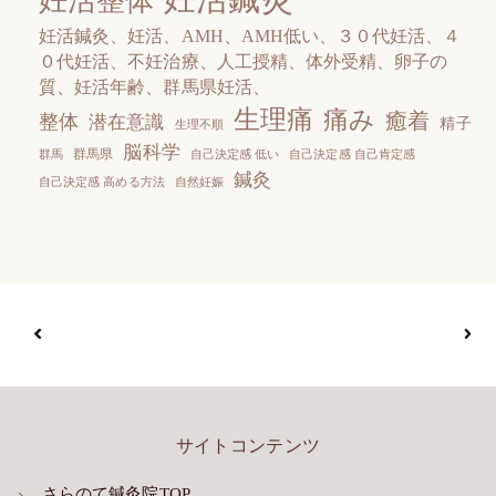
妊活整体
妊活鍼灸、妊活、AМH、AМH低い、３０代妊活、４
０代妊活、不妊治療、人工授精、体外受精、卵子の
質、妊活年齢、群馬県妊活、
生理痛
痛み
癒着
整体
潜在意識
精子
生理不順
脳科学
群馬県
群馬
自己決定感 低い
自己決定感 自己肯定感
鍼灸
自己決定感 高める方法
自然妊娠
サイトコンテンツ
さらのて鍼灸院TOP