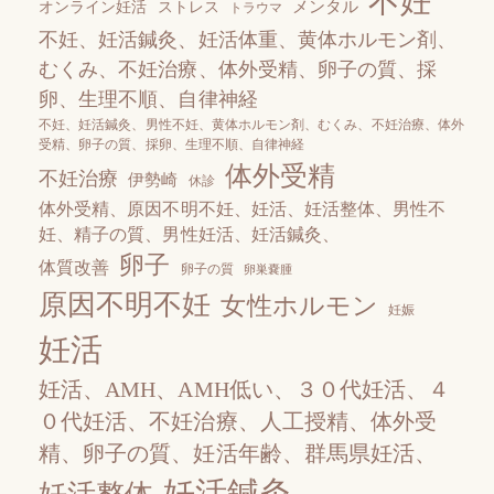
不妊
メンタル
オンライン妊活
ストレス
トラウマ
不妊、妊活鍼灸、妊活体重、黄体ホルモン剤、
むくみ、不妊治療、体外受精、卵子の質、採
卵、生理不順、自律神経
不妊、妊活鍼灸、男性不妊、黄体ホルモン剤、むくみ、不妊治療、体外
受精、卵子の質、採卵、生理不順、自律神経
体外受精
不妊治療
伊勢崎
休診
体外受精、原因不明不妊、妊活、妊活整体、男性不
妊、精子の質、男性妊活、妊活鍼灸、
卵子
体質改善
卵子の質
卵巣嚢腫
原因不明不妊
女性ホルモン
妊娠
妊活
妊活、AМH、AМH低い、３０代妊活、４
０代妊活、不妊治療、人工授精、体外受
精、卵子の質、妊活年齢、群馬県妊活、
妊活鍼灸