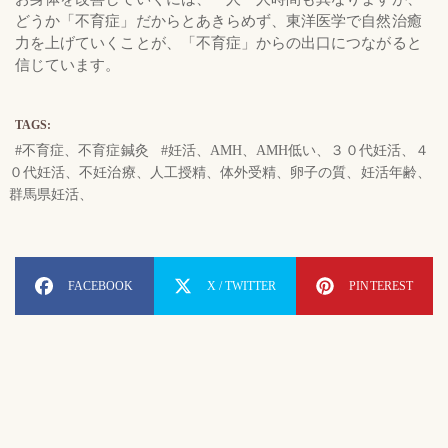
どうか「不育症」だからとあきらめず、東洋医学で自然治癒
力を上げていくことが、「不育症」からの出口につながると
信じています。
TAGS:
不育症、不育症鍼灸
妊活、AМH、AМH低い、３０代妊活、４
０代妊活、不妊治療、人工授精、体外受精、卵子の質、妊活年齢、
群馬県妊活、
FACEBOOK
X / TWITTER
PINTEREST